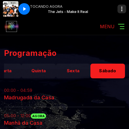
TOCANDO AGORA
t Real
 Casa
Manhã da Casa
The Jets - Make It Real
MENU
Programação
uarta
Quinta
Sexta
Sábado
00:00 - 04:59
Madrugada da Casa
05:00 - 12:00
AGORA
Manhã da Casa