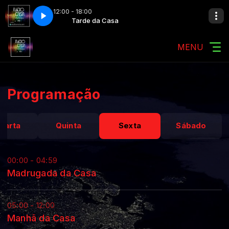
12:00 - 18:00
Hit and Miss
a Casa
Tarde da Casa
Pet Shop Boys - Hit and Miss
MENU
Programação
uarta
Quinta
Sexta
Sábado
00:00 - 04:59
Madrugada da Casa
05:00 - 12:00
Manhã da Casa